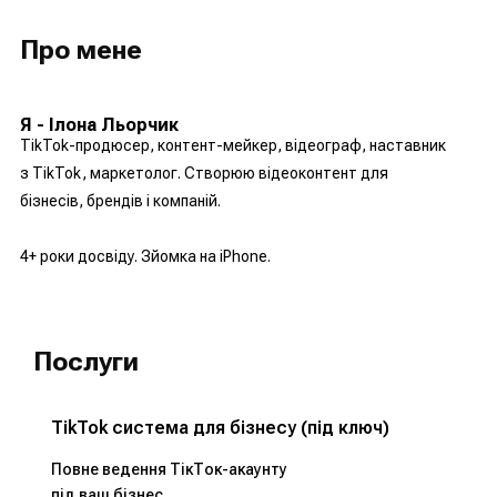
Про мене
Я - Ілона Льорчик
TikTok-продюсер, контент-мейкер, відеограф, наставник
з TikTok, маркетолог. Створюю відеоконтент для
бізнесів, брендів і компаній.
4+ роки досвіду. Зйомка на iPhone.
Послуги
TikTok система для бізнесу (під ключ)
Повне ведення ТікТок-акаунту
під ваш бізнес.